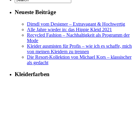
Neueste Beiträge
Dirndl vom Designer – Extravagant & Hochwertig
Alle Jahre wieder in: das Hippie Kleid 2021
Recycled Fashion – Nachhaltigkeit als Programm der
Mode
Kleider ausmisten für Profis – wie ich es schaffe, mich
von meinen Kleidern zu trennen
Die Resort-Kollektion von Michael Kors – klassischer
als gedacht
Kleiderfarben