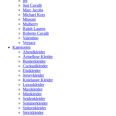
Iro
Just Cavalli
Marc Jacobs
Michael Kors
Missoni
Mulberry
Ralph Lauren
Roberto Cavalli
Valentino
Versace
Kategorien
Abendkleider
Ärmellose Kleider
Bustierkleider
Cocktailkleider
Etuikleider
Jerseykleider
Knielange Kleider
Luxuskleider
Maxikleider
Minikleider
Seidenkleider
Sommerkleider
Spitzenkleider
Strickkleider