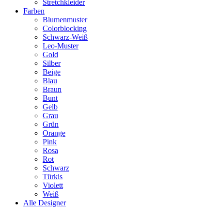
Stretchkleider
Farben
Blumenmuster
Colorblocking
Schwarz-Weiß
Leo-Muster
Gold
Silber
Beige
Blau
Braun
Bunt
Gelb
Grau
Grün
Orange
Pink
Rosa
Rot
Schwarz
Türkis
Violett
Weiß
Alle Designer