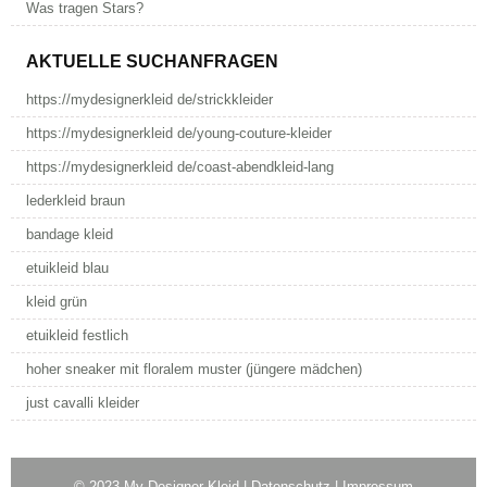
Was tragen Stars?
AKTUELLE SUCHANFRAGEN
https://mydesignerkleid de/strickkleider
https://mydesignerkleid de/young-couture-kleider
https://mydesignerkleid de/coast-abendkleid-lang
lederkleid braun
bandage kleid
etuikleid blau
kleid grün
etuikleid festlich
hoher sneaker mit floralem muster (jüngere mädchen)
just cavalli kleider
© 2023
My Designer Kleid
|
Datenschutz
|
Impressum