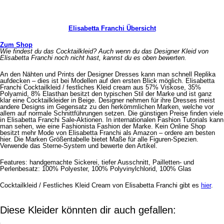
Elisabetta Franchi Übersicht
Zum Shop
Wie findest du das Cocktailkleid? Auch wenn du das Designer Kleid von
Elisabetta Franchi noch nicht hast, kannst du es oben bewerten.
An den Nähten und Prints der Designer Dresses kann man schnell Replika
aufdecken – dies ist bei Modellen auf den ersten Blick möglich. Elisabetta
Franchi Cocktailkleid / festliches Kleid cream aus 57% Viskose, 35%
Polyamid, 8% Elasthan besitzt den typischen Stil der Marke und ist ganz
klar eine Cocktailkleider in Beige. Designer nehmen für ihre Dresses meist
andere Designs im Gegensatz zu den herkömmlichen Marken, welche vor
allem auf normale Schnittführungen setzen. Die günstigen Preise finden viele
in Elisabetta Franchi Sale-Aktionen. In internationalen Fashion Tutorials kann
man sehen, wie eine Fashionista Fashion der Marke. Kein Online Shop
besitzt mehr Mode von Elisabetta Franchi als Amazon – ordere am besten
hier. Die Marken Größentabelle bietet Maße für alle Figuren-Spezien.
Verwende das Sterne-System und bewerte den Artikel.
Features: handgemachte Sickerei, tiefer Ausschnitt, Pailletten- und
Perlenbesatz: 100% Polyester, 100% Polyvinylchlorid, 100% Glas
Cocktailkleid / Festliches Kleid Cream von Elisabetta Franchi gibt es
hier
.
Diese Kleider könnten dir auch gefallen: