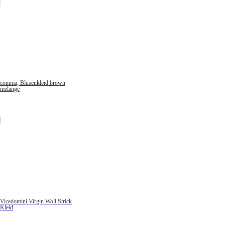
comma, Blusenkleid brown
melange
Vicedomini Virgin Woll Strick
Kleid