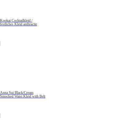
Kookai Cocktailkleid /
festliches Kleid anthracite
Anna Sui Black/Cream
Smocked Waist Kleid with Belt