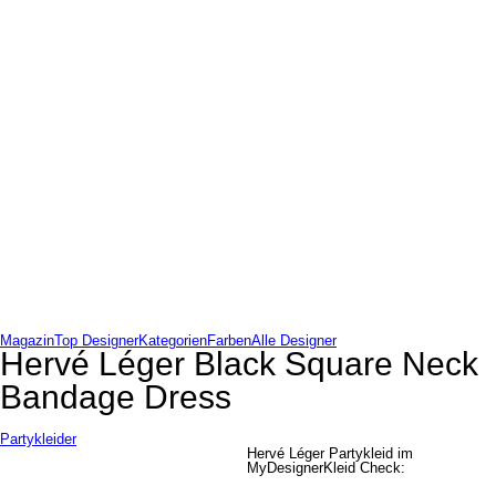
Magazin
Top Designer
Kategorien
Farben
Alle Designer
Hervé Léger Black Square Neck
Bandage Dress
Partykleider
Hervé Léger Partykleid im
MyDesignerKleid Check: