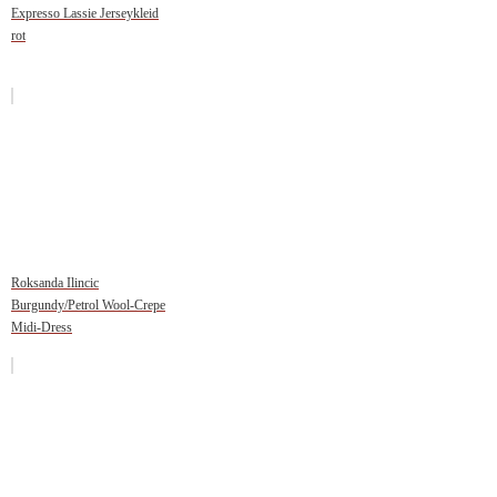
Expresso Lassie Jerseykleid
rot
Roksanda Ilincic
Burgundy/Petrol Wool-Crepe
Midi-Dress