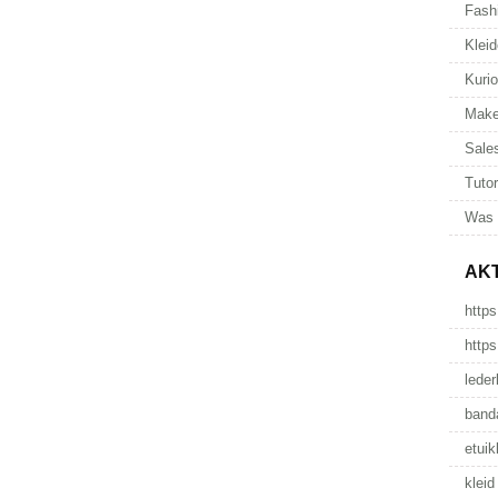
Fash
Kleid
Kuri
Make
Sale
Tutor
Was 
AK
https
https
leder
band
etuik
kleid