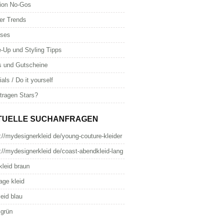
ion No-Gos
er Trends
oses
-Up und Styling Tipps
s und Gutscheine
ials / Do it yourself
tragen Stars?
TUELLE SUCHANFRAGEN
://mydesignerkleid de/young-couture-kleider
://mydesignerkleid de/coast-abendkleid-lang
kleid braun
age kleid
leid blau
 grün