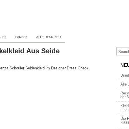
RIEN
FARBEN
ALLE DESIGNER
elkleid Aus Seide
NE
enza Schouler Seidenkleid im Designer Dress Check:
Dirn
Alle 
Recy
der 
Kleid
mich
Die R
klass