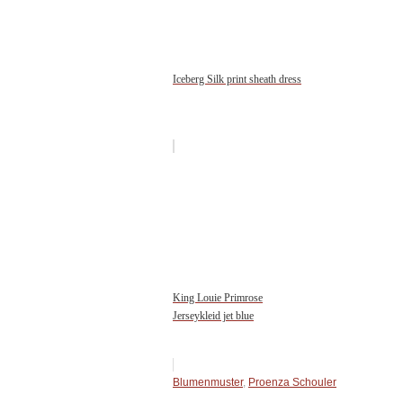
Iceberg Silk print sheath dress
King Louie Primrose
Jerseykleid jet blue
Blumenmuster
,
Proenza Schouler