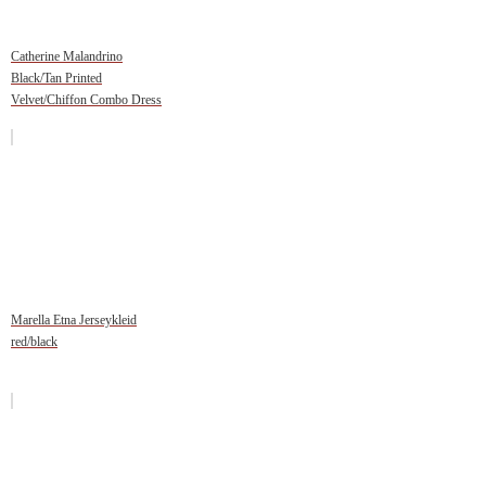
Catherine Malandrino
Black/Tan Printed
Velvet/Chiffon Combo Dress
Marella Etna Jerseykleid
red/black