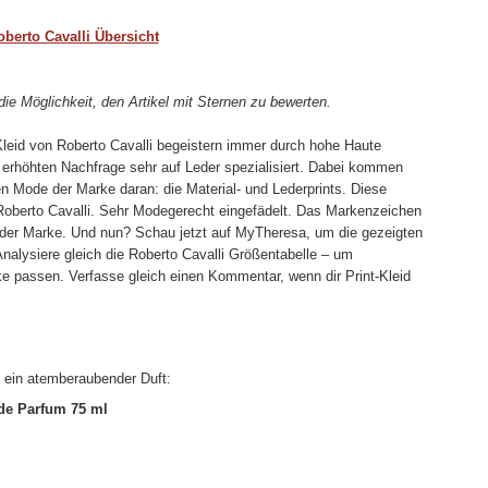
oberto Cavalli Übersicht
 die Möglichkeit, den Artikel mit Sternen zu bewerten.
-Kleid von Roberto Cavalli begeistern immer durch hohe Haute
r erhöhten Nachfrage sehr auf Leder spezialisiert. Dabei kommen
en Mode der Marke daran: die Material- und Lederprints. Diese
r Roberto Cavalli. Sehr Modegerecht eingefädelt. Das Markenzeichen
on der Marke. Und nun? Schau jetzt auf MyTheresa, um die gezeigten
nalysiere gleich die Roberto Cavalli Größentabelle – um
ke passen. Verfasse gleich einen Kommentar, wenn dir Print-Kleid
t ein atemberaubender Duft:
de Parfum 75 ml