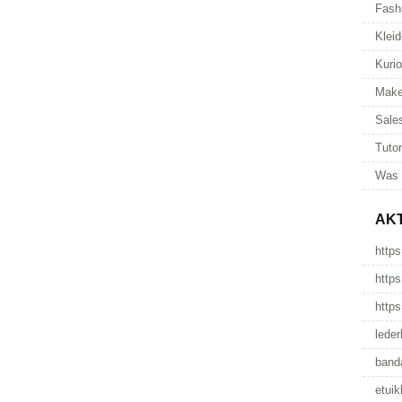
Fash
Kleid
Kuri
Make
Sale
Tutor
Was 
AK
https
https
https
leder
band
etuik