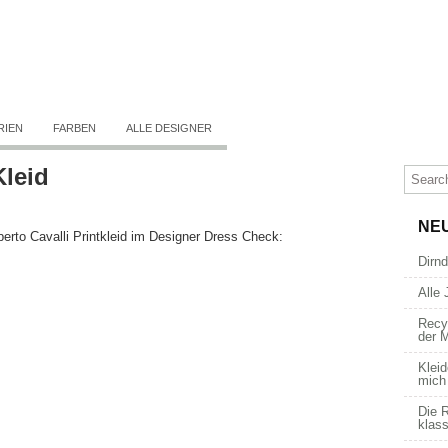
RIEN
FARBEN
ALLE DESIGNER
Kleid
NE
erto Cavalli Printkleid im Designer Dress Check:
Dirn
Alle 
Recy
der 
Kleid
mich
Die R
klass