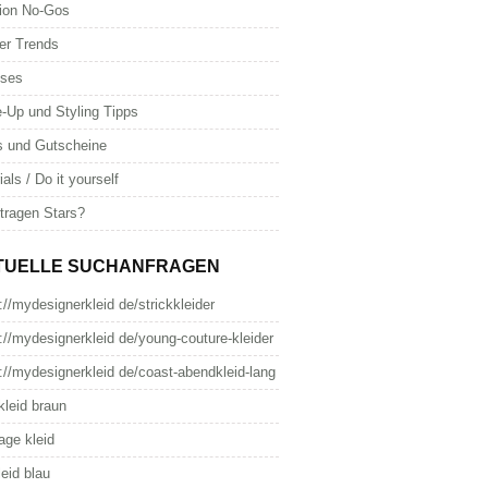
ion No-Gos
er Trends
oses
-Up und Styling Tipps
s und Gutscheine
ials / Do it yourself
tragen Stars?
TUELLE SUCHANFRAGEN
://mydesignerkleid de/strickkleider
://mydesignerkleid de/young-couture-kleider
://mydesignerkleid de/coast-abendkleid-lang
kleid braun
age kleid
leid blau