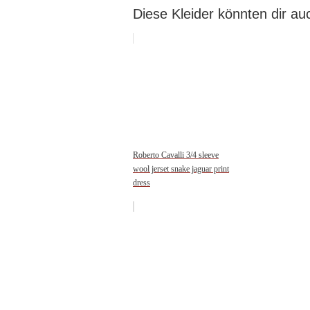
Diese Kleider könnten dir auc
Roberto Cavalli 3/4 sleeve
wool jerset snake jaguar print
dress