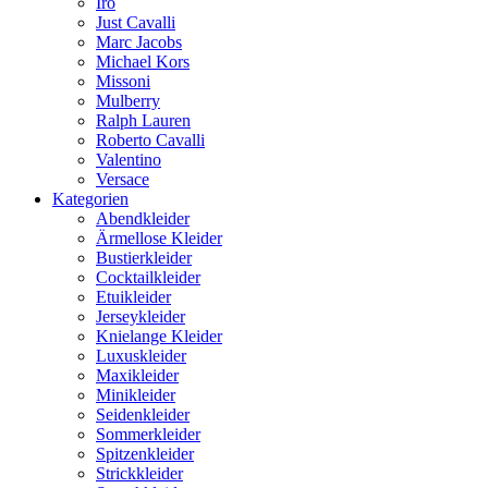
Iro
Just Cavalli
Marc Jacobs
Michael Kors
Missoni
Mulberry
Ralph Lauren
Roberto Cavalli
Valentino
Versace
Kategorien
Abendkleider
Ärmellose Kleider
Bustierkleider
Cocktailkleider
Etuikleider
Jerseykleider
Knielange Kleider
Luxuskleider
Maxikleider
Minikleider
Seidenkleider
Sommerkleider
Spitzenkleider
Strickkleider