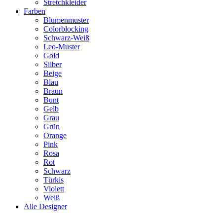
Stretchkleider
Farben
Blumenmuster
Colorblocking
Schwarz-Weiß
Leo-Muster
Gold
Silber
Beige
Blau
Braun
Bunt
Gelb
Grau
Grün
Orange
Pink
Rosa
Rot
Schwarz
Türkis
Violett
Weiß
Alle Designer