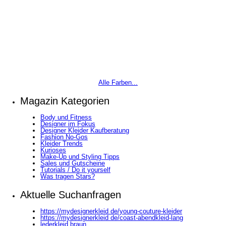
Alle Farben...
Magazin Kategorien
Body und Fitness
Designer im Fokus
Designer Kleider Kaufberatung
Fashion No-Gos
Kleider Trends
Kurioses
Make-Up und Styling Tipps
Sales und Gutscheine
Tutorials / Do it yourself
Was tragen Stars?
Aktuelle Suchanfragen
https://mydesignerkleid de/young-couture-kleider
https://mydesignerkleid de/coast-abendkleid-lang
lederkleid braun