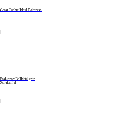
Coast Cocktailkleid Daltoness
Fashionart Ballkleid grün
Schulterfrei