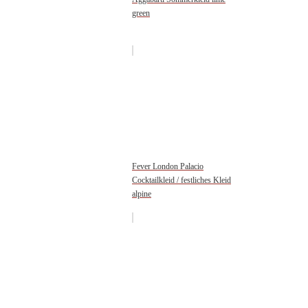
green
Fever London Palacio
Cocktailkleid / festliches Kleid
alpine