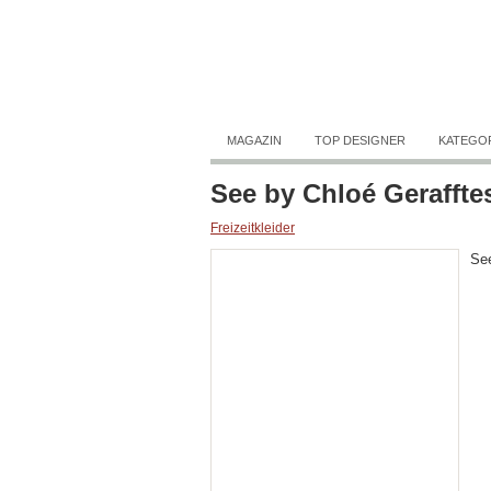
MAGAZIN
TOP DESIGNER
KATEGO
See by Chloé Geraffte
Freizeitkleider
See