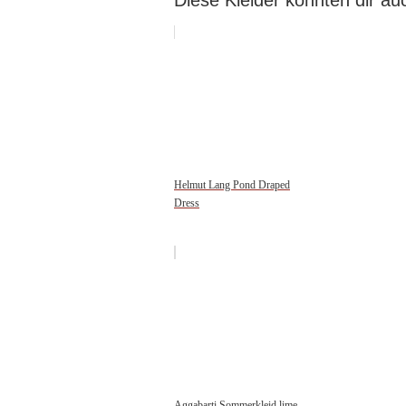
Diese Kleider könnten dir auc
Helmut Lang Pond Draped
Dress
Aggabarti Sommerkleid lime