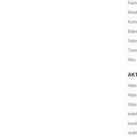
Fash
Kleid
Kuri
Make
Sale
Tutor
Was 
AK
https
https
https
leder
band
etuik