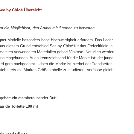
See by Chloé Übersicht
ben die Möglichkeit, den Artikel mit Sternen zu bewerten.
gner Modelle besonders hohe Hochwertigkeit erfordern. Das Leder
aus diesem Grund entschied See by Chloé für das Freizeitkleid in
meisten verwendeten Materialien gehört Viskose. Natürlich werden
tung eingebunden. Auch kennzeichnend für die Marke ist: der junge
ird gern nachgeahmt – doch die Marke ist hierbei der Trendsetter.
 sich stets die Marken Größentabelle zu studieren. Verfasse gleich
gehört ein atemberaubender Duft:
au de Toilette 100 ml