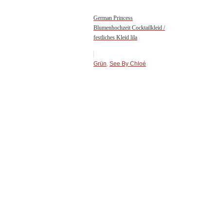
German Princess
Blumenhochzeit Cocktailkleid /
festliches Kleid lila
Grün
,
See By Chloé