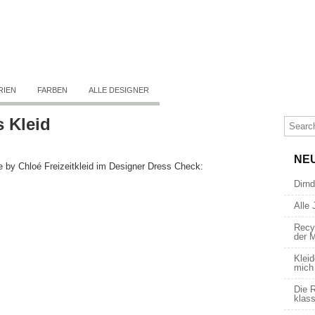
RIEN
FARBEN
ALLE DESIGNER
s Kleid
NE
 by Chloé Freizeitkleid im Designer Dress Check:
Dirn
Alle 
Recy
der 
Kleid
mich
Die R
klass