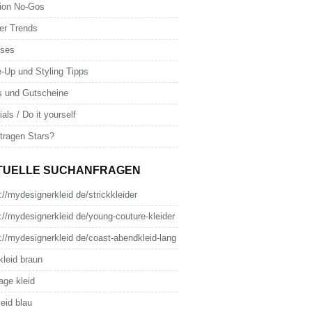
ion No-Gos
er Trends
oses
-Up und Styling Tipps
s und Gutscheine
ials / Do it yourself
tragen Stars?
TUELLE SUCHANFRAGEN
://mydesignerkleid de/strickkleider
://mydesignerkleid de/young-couture-kleider
://mydesignerkleid de/coast-abendkleid-lang
kleid braun
age kleid
leid blau