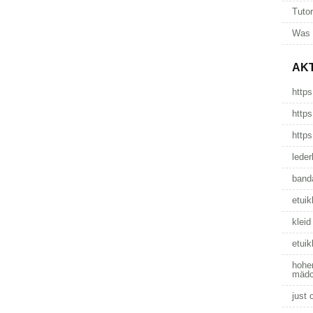
Tutor
Was 
AK
https
https
https
leder
band
etuik
kleid
etuik
hoher
mädc
just 