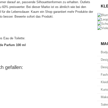
r darauf an, passende Silhouettenformen zu erhalten. Outlets
KL
 60% preiswerter. Bei dieser Marke ist es ähnlich wie bei den
d für die Lebensdauer. Kaum ein Shop garantiert mehr Produkte der
o besser. Bewerte sofort das Produkt.
s Eau de Toilette:
MA
 de Parfum 100 ml
Body
Desi
h gefallen:
Desi
Fash
Kleid
Kuri
Make
Sale