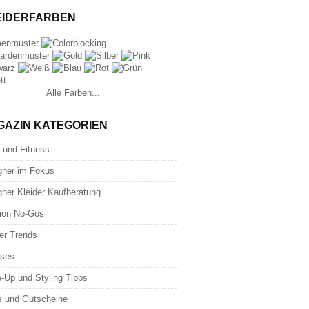
EIDERFARBEN
Alle Farben...
GAZIN KATEGORIEN
 und Fitness
gner im Fokus
gner Kleider Kaufberatung
ion No-Gos
er Trends
oses
-Up und Styling Tipps
s und Gutscheine