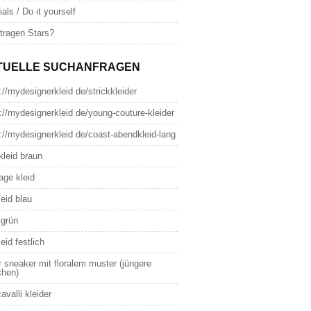
ials / Do it yourself
tragen Stars?
TUELLE SUCHANFRAGEN
://mydesignerkleid de/strickkleider
://mydesignerkleid de/young-couture-kleider
://mydesignerkleid de/coast-abendkleid-lang
kleid braun
age kleid
leid blau
 grün
leid festlich
 sneaker mit floralem muster (jüngere
hen)
cavalli kleider