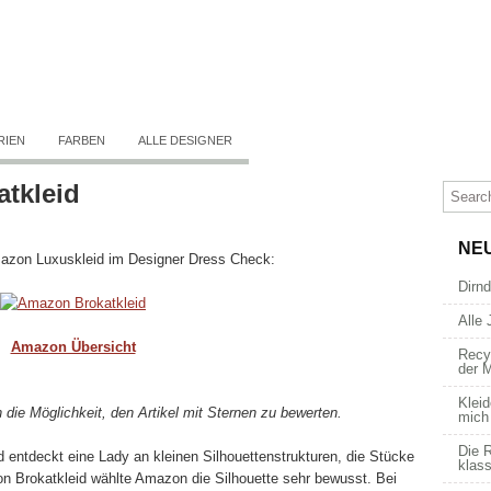
RIEN
FARBEN
ALLE DESIGNER
atkleid
NE
azon Luxuskleid im Designer Dress Check:
Dirn
Alle 
Amazon Übersicht
Recy
der 
Kleid
 die Möglichkeit, den Artikel mit Sternen zu bewerten.
mich
Die R
d entdeckt eine Lady an kleinen Silhouettenstrukturen, die Stücke
klass
 Brokatkleid wählte Amazon die Silhouette sehr bewusst. Bei