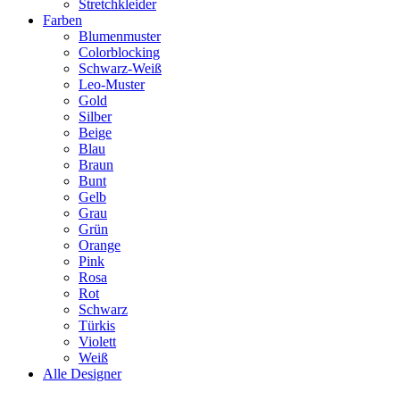
Stretchkleider
Farben
Blumenmuster
Colorblocking
Schwarz-Weiß
Leo-Muster
Gold
Silber
Beige
Blau
Braun
Bunt
Gelb
Grau
Grün
Orange
Pink
Rosa
Rot
Schwarz
Türkis
Violett
Weiß
Alle Designer