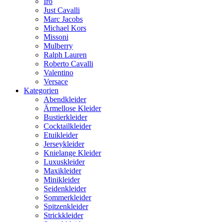
Iro
Just Cavalli
Marc Jacobs
Michael Kors
Missoni
Mulberry
Ralph Lauren
Roberto Cavalli
Valentino
Versace
Kategorien
Abendkleider
Ärmellose Kleider
Bustierkleider
Cocktailkleider
Etuikleider
Jerseykleider
Knielange Kleider
Luxuskleider
Maxikleider
Minikleider
Seidenkleider
Sommerkleider
Spitzenkleider
Strickkleider