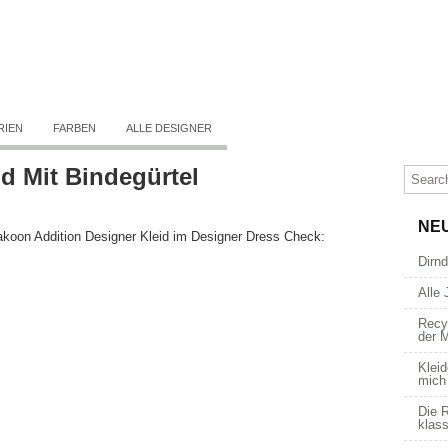
RIEN
FARBEN
ALLE DESIGNER
d Mit Bindegürtel
NE
koon Addition Designer Kleid im Designer Dress Check:
Dirn
Alle 
Recy
der 
Kleid
mich
Die R
klass