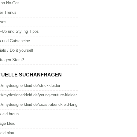
ion No-Gos
er Trends
oses
-Up und Styling Tipps
s und Gutscheine
ials / Do it yourself
tragen Stars?
TUELLE SUCHANFRAGEN
://mydesignerkleid de/strickkleider
://mydesignerkleid de/young-couture-kleider
://mydesignerkleid de/coast-abendkleid-lang
kleid braun
age kleid
leid blau