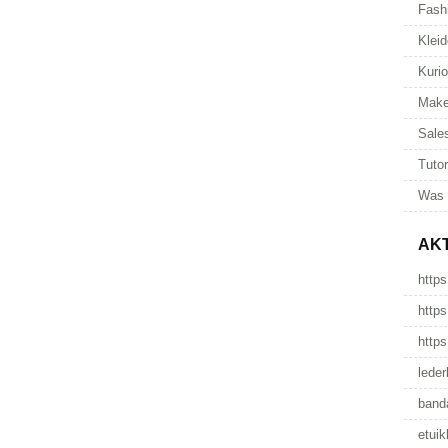
Fash
Kleid
Kuri
Make
Sale
Tutor
Was 
AK
https
https
https
leder
band
etuik