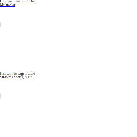
Crumpet Kaschmir Kleid
Multicolor
Halston Heritage Purple
Strapless Swing Kleid