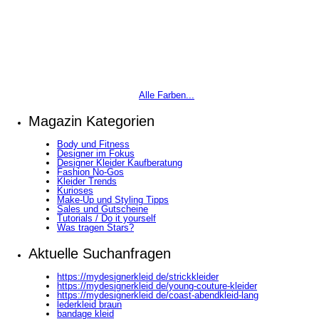
Alle Farben...
Magazin Kategorien
Body und Fitness
Designer im Fokus
Designer Kleider Kaufberatung
Fashion No-Gos
Kleider Trends
Kurioses
Make-Up und Styling Tipps
Sales und Gutscheine
Tutorials / Do it yourself
Was tragen Stars?
Aktuelle Suchanfragen
https://mydesignerkleid de/strickkleider
https://mydesignerkleid de/young-couture-kleider
https://mydesignerkleid de/coast-abendkleid-lang
lederkleid braun
bandage kleid