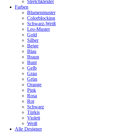
Stretchkleider
Farben
Blumenmuster
Colorblocking
Schwarz-Weiß
Leo-Muster
Gold
Silber
Beige
Blau
Braun
Bunt
Gelb
Grau
Grün
Orange
Pink
Rosa
Rot
Schwarz
Türkis
Violett
Weiß
Alle Designer