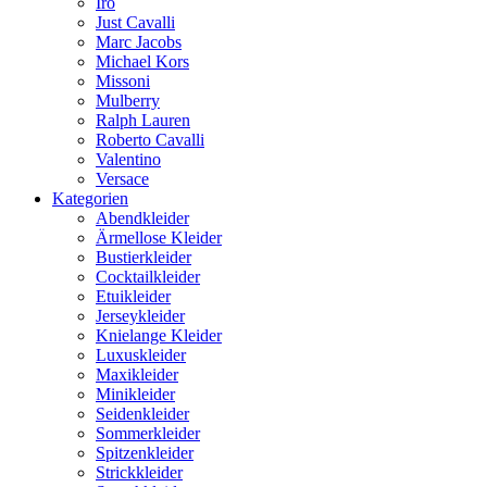
Iro
Just Cavalli
Marc Jacobs
Michael Kors
Missoni
Mulberry
Ralph Lauren
Roberto Cavalli
Valentino
Versace
Kategorien
Abendkleider
Ärmellose Kleider
Bustierkleider
Cocktailkleider
Etuikleider
Jerseykleider
Knielange Kleider
Luxuskleider
Maxikleider
Minikleider
Seidenkleider
Sommerkleider
Spitzenkleider
Strickkleider