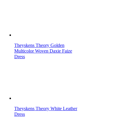
Theyskens Theory Golden
Multicolor Woven Daxie Faize
Dress
Theyskens Theory White Leather
Dress