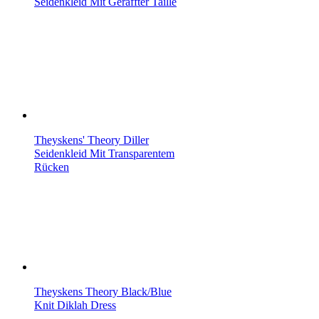
Seidenkleid Mit Geraffter Taille
Theyskens' Theory Diller
Seidenkleid Mit Transparentem
Rücken
Theyskens Theory Black/Blue
Knit Diklah Dress