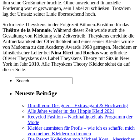
ihm seine Großmutter brachte. Ohne ausreichend finanzielle
Förderung war er gezwungen, sein Label zu schließen. Trotzdem
lag der Umsatz seiner Linie überraschend hoch.
So kreierte Theyskens in der Folgezeit Bühnen-Kostüme für das
Théâtre de la Monnaie
. Während dieser Zeit wurde auch die
Gestaltung von Kleidung sein Zeitvertreib. Theyskens erreichte die
Aufmerksamkeit der Öffentlichkeit und eines seiner Kleider wurde
von Madonna zu den Academy Awards 1998 getragen. Nachdem er
künstlerischer Leiter bei
Nina Ricci
und
Rochas
war, gründete
Olivier Theyskens das Label Theyskens Theory mit Sitz in New
York im Jahr 2010. Alle Theyskens Theory Kleider siehst du auf
dieser Seite.
Neueste Beiträge
Dirndl vom Designer – Extravagant & Hochwertig
Alle Jahre wieder in: das Hippie Kleid 2021
Recycled Fashion – Nachhaltigkeit als Programm der
Mode
Kleider ausmisten für Profis – wie ich es schaffe, mich
von meinen Kleidern zu trennen
Die Resort-Kollektion von Michael Kors – klassischer