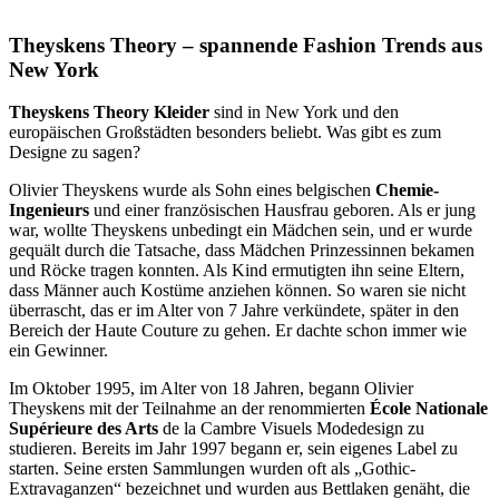
Theyskens Theory – spannende Fashion Trends aus
New York
Theyskens Theory Kleider
sind in New York und den
europäischen Großstädten besonders beliebt. Was gibt es zum
Designe zu sagen?
Olivier Theyskens wurde als Sohn eines belgischen
Chemie-
Ingenieurs
und einer französischen Hausfrau geboren. Als er jung
war, wollte Theyskens unbedingt ein Mädchen sein, und er wurde
gequält durch die Tatsache, dass Mädchen Prinzessinnen bekamen
und Röcke tragen konnten. Als Kind ermutigten ihn seine Eltern,
dass Männer auch Kostüme anziehen können. So waren sie nicht
überrascht, das er im Alter von 7 Jahre verkündete, später in den
Bereich der Haute Couture zu gehen. Er dachte schon immer wie
ein Gewinner.
Im Oktober 1995, im Alter von 18 Jahren, begann Olivier
Theyskens mit der Teilnahme an der renommierten
École Nationale
Supérieure des Arts
de la Cambre Visuels Modedesign zu
studieren. Bereits im Jahr 1997 begann er, sein eigenes Label zu
starten. Seine ersten Sammlungen wurden oft als „Gothic-
Extravaganzen“ bezeichnet und wurden aus Bettlaken genäht, die