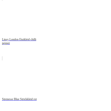
Lipsy London Etuikleid chilli
pepper
Strenesse Blue Strickkleid rot