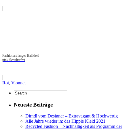
Fashionart langes Ballkleid
pink Schulterfrei
Rot
,
Vionnet
Neueste Beiträge
Dirndl vom Designer – Extravagant & Hochwertig
Alle Jahre wieder in: das Hippie Kleid 2021
Recycled Fashion – Nachhaltigkeit als Programm der