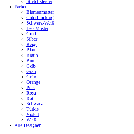
Stretchkleider
Farben
Blumenmuster
Colorblocking
Schwarz-Weiß
Leo-Muster
Gold
Silber
Beige
Blau
Braun
Bunt
Gelb
Grau
Grün
Orange
Pink
Rosa
Rot
Schwarz
Türkis
Violett
Weiß
Alle Designer