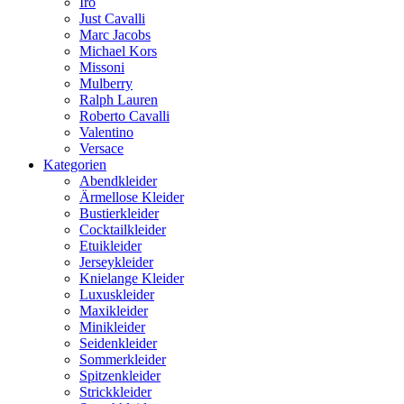
Iro
Just Cavalli
Marc Jacobs
Michael Kors
Missoni
Mulberry
Ralph Lauren
Roberto Cavalli
Valentino
Versace
Kategorien
Abendkleider
Ärmellose Kleider
Bustierkleider
Cocktailkleider
Etuikleider
Jerseykleider
Knielange Kleider
Luxuskleider
Maxikleider
Minikleider
Seidenkleider
Sommerkleider
Spitzenkleider
Strickkleider