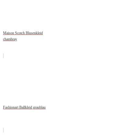
Maison Scotch Blusenkleid
chambray
Fashionart Ballkleid graublau