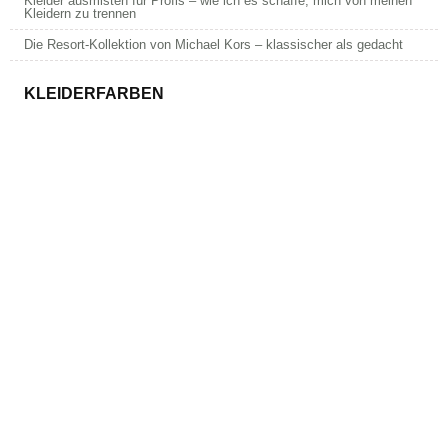
Kleider ausmisten für Profis – wie ich es schaffe, mich von meinen
Kleidern zu trennen
Die Resort-Kollektion von Michael Kors – klassischer als gedacht
KLEIDERFARBEN