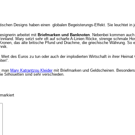
istischen Designs haben einen globalen Begeisterungs-Effekt. Sie leuchtet in j
esignerin arbeitet mit
Briefmarken und Banknoten
. Nebenbei kommen auch e
nnland. Mary setzt sehr oft auf scharfe A-Linien Röcke, strenge schmale Hos
Kronen, das alte britische Pfund und Drachme, die griechische Währung. So
hnik.
Wert des Euros zu tun oder auch der implodierten Wirtschaft in ihrer Heimat G
iten“.
ht man
Mary Katrantzou Kleider
mit Briefmarken und Geldscheinen. Besonders i
die Silhouetten sind sehr verschieden.
markiert