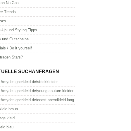
ion No-Gos
er Trends
oses
-Up und Styling Tipps
s und Gutscheine
ials / Do it yourself
tragen Stars?
TUELLE SUCHANFRAGEN
://mydesignerkleid de/strickkleider
://mydesignerkleid de/young-couture-kleider
://mydesignerkleid de/coast-abendkleid-lang
kleid braun
age kleid
leid blau