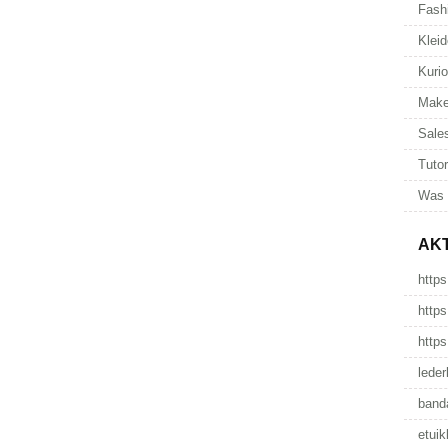
Fash
Kleid
Kuri
Make
Sale
Tutor
Was 
AK
https
https
https
leder
band
etuik