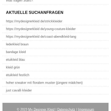
Was tragen Stars?
AKTUELLE SUCHANFRAGEN
https://mydesignerkleid de/strickkleider
https://mydesignerkleid de/young-couture-kleider
https://mydesignerkleid de/coast-abendkleid-lang
lederkleid braun
bandage kleid
etuikleid blau
kleid grün
etuikleid festlich
hoher sneaker mit floralem muster (jüngere mädchen)
just cavalli kleider
© 2023
My Designer Kleid
|
Datenschutz
|
Impressum